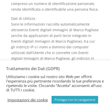
compreso un numero di identificazione personale,
renda identificata o identificabile una persona fisica.
Dati di Utilizzo
Sono le informazioni raccolte automaticamente
attraverso Eventi digitali Immagini di Marco Pugliese
(anche da applicazioni di parti terze integrate in
Eventi digitali Immagini di Marco Pugliese), tra cui:
gli indirizzi IP o i nomi a dominio dei computer
utilizzati dall’Utente che si connette con Eventi
digitali Immagini di Marco Pugliese, gli indirizzi in
notazione URI (Uniform Resource Identifier), l’orario
Trattamento dei Dati (GDPR)
della richiesta, il metodo utilizzato nell’inoltrare la
richiesta al server, la dimensione del file ottenuto in
Utilizziamo i cookie sul nostro sito Web per offrirti
l'esperienza più pertinente ricordando le tue preferenze e
risposta, il codice numerico indicante lo stato della
ripetendo le visite. Cliccando “Accetta” acconsenti all'uso
risposta dal server (buon fine, errore, ecc.) il paese di
di TUTTI i cookie.
provenienza, le caratteristiche del browser e del
sistema operativo utilizzati dal visitatore, le varie
Impostazioni dei cookie
Prosegui con la navigazione
connotazioni temporali della visita (ad esempio il
tempo di permanenza su ciascuna pagina) e i