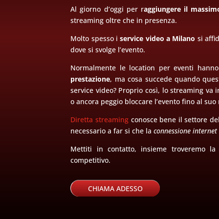
Al giorno d’oggi per r
aggiungere il massimo
streaming oltre che in presenza.
Molto spesso i
service video a Milano
si affi
dove si svolge l’evento.
Normalmente le location per eventi hann
prestazione
, ma cosa succede quando quest
service video? Proprio così, lo streaming va
o ancora peggio bloccare l’evento fino al suo r
Diretta streaming
conosce bene il settore del
necessario a far si che la
connessione internet r
Mettiti in contatto, insieme troveremo l
competitivo.
CHIAMA ADESSO