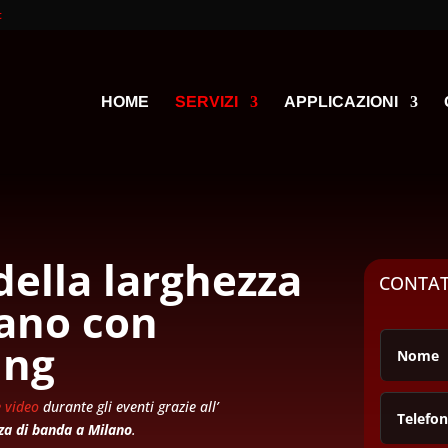
t
HOME
SERVIZI
APPLICAZIONI
ella larghezza
CONTAT
ano con
ing
e video
durante gli eventi grazie all’
za di banda a Milano
.