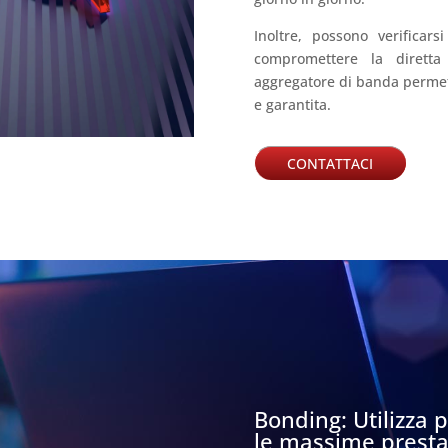
Inoltre, possono verificar
compromettere la diretta
aggregatore di banda permet
e garantita.
CONTATTACI
Bonding: Utilizza 
le massime presta