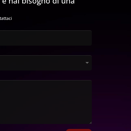
 e hai bisogno di una
tattaci