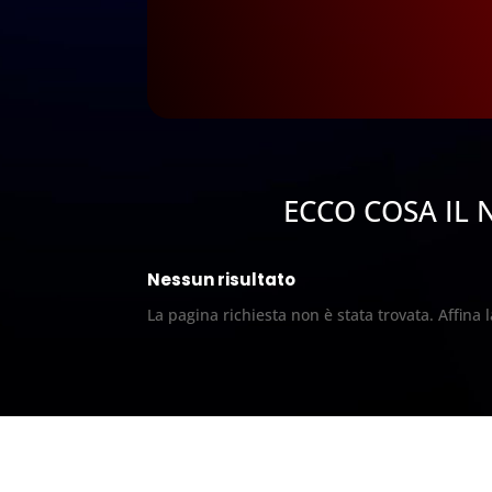
ECCO COSA IL 
Nessun risultato
La pagina richiesta non è stata trovata. Affina l