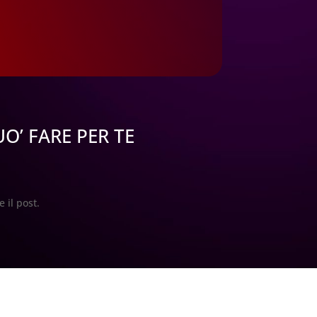
O’ FARE PER TE
 il post.