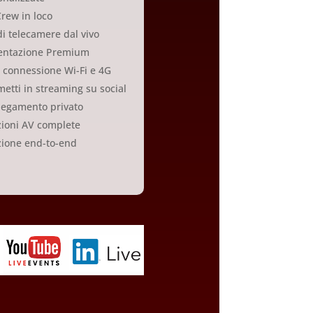
rew in loco
i telecamere dal vivo
entazione Premium
 connessione Wi-Fi e 4G
etti in streaming su social
llegamento privato
zioni AV complete
zione end-to-end