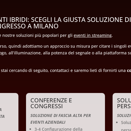
TI IBRIDI: SCEGLI LA GIUSTA SOLUZIONE D
NGRESSO A MILANO
 nostre soluzioni più popolari per gli
eventi in streaming
.
so, quindi adottiamo un approccio su misura per citare i singoli eve
uogo, all’illuminazione, alla potenza del segnale o alla piattaforma 
stai cercando di seguito, contattaci e saremo lieti di fornirti una
c
CONFERENZE E
SOLU
CONGRESSI
PERS
A
SOLUZIONE DI FASCIA ALTA PER
SOLUZI
ATA
EVENTI AZIENDALI
Solu
3-4 Configurazione della
pers