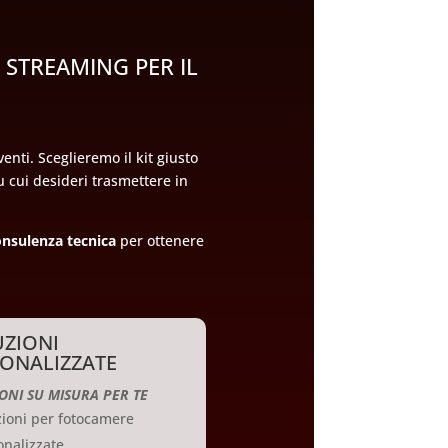
I STREAMING PER IL
nti. Sceglieremo il kit giusto
su cui desideri trasmettere in
onsulenza tecnica
per ottenere
ZIONI
ONALIZZATE
ONI SU MISURA PER TE
zioni per fotocamere
onalizzate