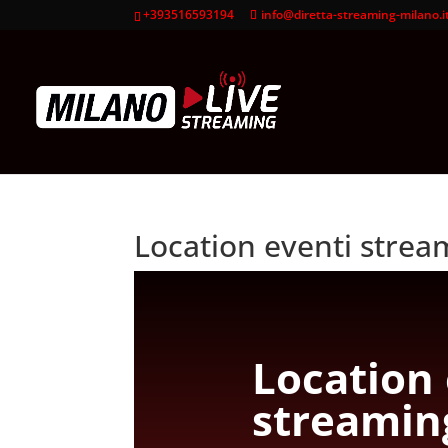
+393516593194
info@diretta-streaming-milano.i
Location eventi strea
Location 
streamin