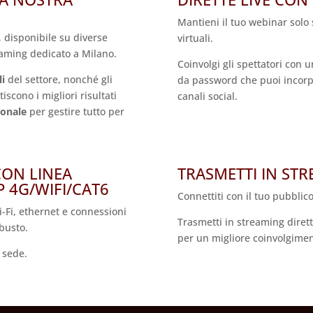
Mantieni il tuo webinar solo 
, disponibile su diverse
virtuali.
reaming dedicato a Milano.
Coinvolgi gli spettatori con 
li
del settore, nonché gli
da password che puoi incorpo
scono i migliori risultati
canali social.
ionale
per gestire tutto per
CON LINEA
TRASMETTI IN STR
 4G/WIFI/CAT6
Connettiti con il tuo pubblic
i-Fi, ethernet e connessioni
Trasmetti in streaming diret
obusto.
per un migliore coinvolgiment
a sede.