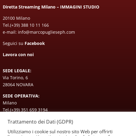
Diretta Streaming Milano – IMMAGINI STUDIO
20100 Milano
Tel.
(+39) 388 10 11 166
e-mail:
info@marcopuglieseph.com
Seguici su
Facebook
Lavora con noi
SEDE LEGALE:
Via Torino, 6
28064 NOVARA
SEDE OPERATIVA:
Milano
Tel.
(+39) 351 659 3194
Trattamento dei Dati (GDPR)
© 2022 Diretta Streaming Milano |
Immagini Studio
|
Privacy
Utilizziamo i cookie sul nostro sito Web per offrirti