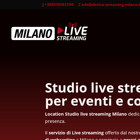
+393516593194
info@diretta-streaming-milano.i
Studio live st
per eventi e c
Location Studio live streaming Milano
dedica
presenza.
Il
servizio di Live streaming
offerto dal nost
di webcasting
a Milano e provincia a
prezzi a