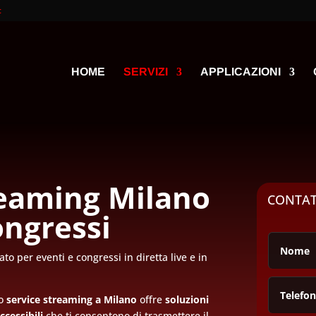
t
HOME
SERVIZI
APPLICAZIONI
reaming Milano
CONTA
ongressi
to per eventi e congressi in diretta live e in
ro
service streaming a Milano
offre
soluzioni
ccessibili
che ti consentono di trasmettere il