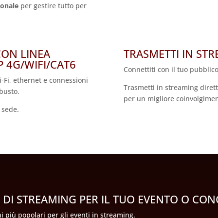
ionale
per gestire tutto per
CON LINEA
TRASMETTI IN STR
 4G/WIFI/CAT6
Connettiti con il tuo pubblic
i-Fi, ethernet e connessioni
Trasmetti in streaming diret
obusto.
per un migliore coinvolgiment
a sede.
E DI STREAMING PER IL TUO EVENTO O CO
i più popolari per gli
eventi in streaming
.