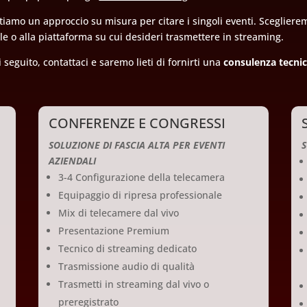
amo un approccio su misura per citare i singoli eventi. Sceglieremo 
ale o alla piattaforma su cui desideri trasmettere in streaming.
seguito, contattaci e saremo lieti di fornirti una
consulenza tecni
CONFERENZE E CONGRESSI
SOLUZIONE DI FASCIA ALTA PER EVENTI
S
AZIENDALI
3-4 Configurazione della telecamera
Equipaggio di ripresa professionale
Mix di telecamere dal vivo
Presentazione Premium
Tecnico di streaming dedicato
Trasmissione audio di qualità
Trasmetti in streaming dal vivo o
preregistrato