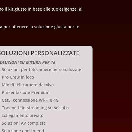
il kit giusto in base alle tue esigenze, al
ca
per ottenere la soluzione giusta per te.
SOLUZIONI PERSONALIZZATE
OLUZIONI SU MISURA PER TE
Soluzioni per fotocamere personalizzate
Pro Crew in loco
Mix di telecamere dal vivo
Presentazione Premium
Cat5, connessione Wi-Fi e 4G
Trasmetti in streaming su social o
collegamento privato
Soluzioni AV complete
Soluzione end-to-end