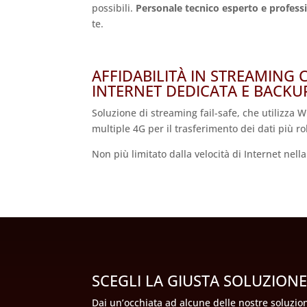
possibili.
Personale tecnico esperto e profess
te.
AFFIDABILITÀ IN STREAMING 
INTERNET DEDICATA E BACKUP
Soluzione di streaming fail-safe, che utilizza W
multiple 4G per il trasferimento dei dati più r
Non più limitato dalla velocità di Internet nell
SCEGLI LA GIUSTA SOLUZION
Dai un’occhiata ad alcune delle nostre soluzion