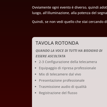
Ovviamente ogni evento è diverso, quindi adotti
luogo, all’illuminazione, alla potenza del segn
Quindi, se non vedi quello che stai cercando di 
TAVOLA ROTONDA
QUANDO LA VOCE DI TUTTI HA BISOGNO DI
ESSERE ASCOLTATA
2-3 Configurazione della telecamera
Equipaggio di ripresa professionale
Mix di telecamere dal vivo
Presentazione professionale
Trasmissione audio di qualità
Registrazione del flusso