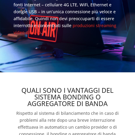
fonti Internet – cellulare 4G LTE, WiFi, Ethernet e
dongle USB – in un’unica connessione più veloce e
affidabile. Quindi non devi preoccuparti di essere
interrotto e concentrati sulle
produzioni streaming
video dal vivo
.
QUALI SONO I VANTAGGI DEL
SISTEMA BONDING O
AGGREGATORE DI BANDA
Rispetto al sistema di bilanciamento che in caso di
problemi alla rete dopo una breve interruzione
effettuava in automatico un cambio provider o di
connessione, il bonding o aggregatore di banda