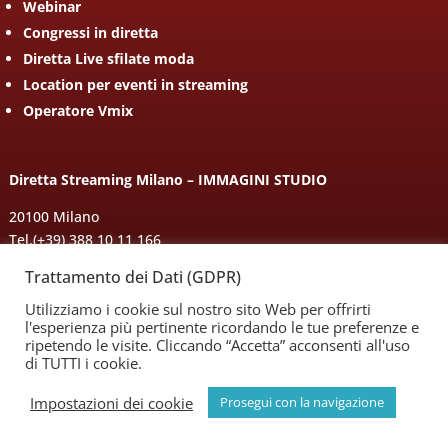
Webinar
Congressi in diretta
Diretta Live sfilate moda
Location per eventi in streaming
Operatore Vmix
Diretta Streaming Milano – IMMAGINI STUDIO
20100 Milano
Tel.
(+39) 388 10 11 166
e-mail:
info@marcopuglieseph.com
Trattamento dei Dati (GDPR)
Seguici su
Facebook
Utilizziamo i cookie sul nostro sito Web per offrirti
l'esperienza più pertinente ricordando le tue preferenze e
Lavora con noi
ripetendo le visite. Cliccando “Accetta” acconsenti all'uso
di TUTTI i cookie.
SEDE LEGALE:
Impostazioni dei cookie
Prosegui con la navigazione
Via Torino, 6
28064 NOVARA