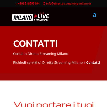
+393516593194
info@diretta-streaming-milano.it
CONTATTI
Contatta Diretta Streaming Milano
Richiedi servizi di
Diretta Streaming Milano
»
Contatti
Vuoi portare i tuoi