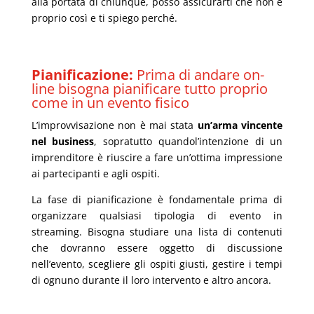
alla portata di chiunque, posso assicurarti che non è
proprio così
e
t
i spiego
perché
.
Pianificazione:
Prima di andare on-
line bisogna pianificare tutto proprio
come
in
un evento fisico
L’improvvisazione non è mai stata
un’arma vincente
nel business
, sopratutto quando
l’intenzione di un
imprenditor
e è riuscire a fare un’ottima impressione
ai partecipanti e agli ospiti.
La fase di pianificazione è fondamentale prima di
organizzare qualsiasi tipologia di evento in
streaming. Bisogna
studiare una
lista di contenuti
che
dovrann
o
essere oggetto di discussione
n
ell’evento, scegliere gli ospiti giusti, gestire i tempi
di ognuno durante il loro intervento e altro ancora.