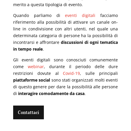
merito a
questa tipologia di evento.
Quando parliamo di
eventi digitali
facciamo
riferimento alla possibilità di attivare un canale on-
line in condivi
si
one con altri utenti, nel quale una
determinata categoria di persone ha la possibilità di
incontrarsi e affrontare
discussioni di ogni
tematica
in tempo reale
.
Gli eventi digitali sono conosciuti com
unemente
com
e
webinar
, durante il periodo delle dure
restrizioni dovute al
C
ovid-19
, sulle principali
piattaforme social
sono stat
i
organizzati molti eventi
di questo genere
per dare la possibilità alle persone
di
interagire comodamente da casa
.
Contattaci