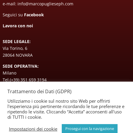
e-mail:
info@marcopuglieseph.com
Seguici su
Facebook
Lavora con noi
SEDE LEGALE:
Via Torino, 6
28064 NOVARA
SEDE OPERATIVA:
Milano
Tel.
(+39) 351 659 3194
Trattamento dei Dati (GDPR)
© 2022 Diretta Streaming Milano |
Immagini Studio
|
Privacy
Utilizziamo i cookie sul nostro sito Web per offrirti
l'esperienza più pertinente ricordando le tue preferenze e
Policy
|
Cookie Policy
ripetendo le visite. Cliccando “Accetta” acconsenti all'uso
di TUTTI i cookie.
Impostazioni dei cookie
Prosegui con la navigazione